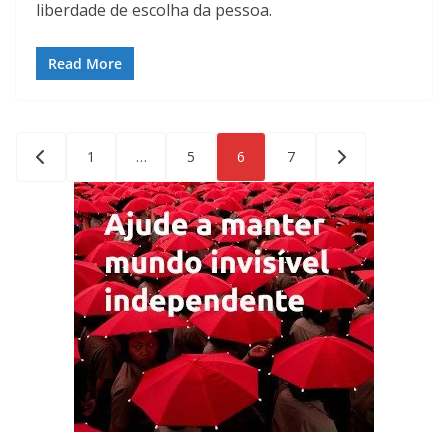
liberdade de escolha da pessoa.
Read More
Paginação
1
…
5
6
7
de
posts