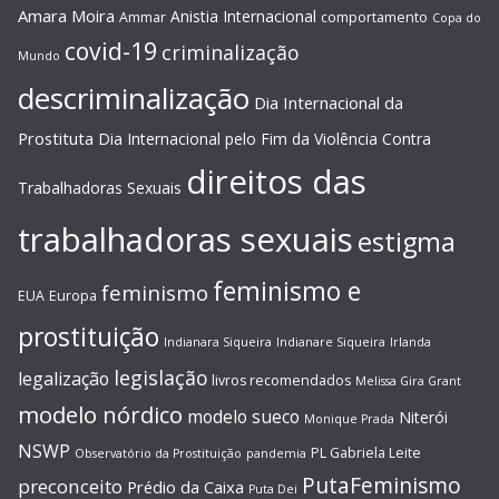
Amara Moira
Anistia Internacional
Ammar
comportamento
Copa do
covid-19
criminalização
Mundo
descriminalização
Dia Internacional da
Prostituta
Dia Internacional pelo Fim da Violência Contra
direitos das
Trabalhadoras Sexuais
trabalhadoras sexuais
estigma
feminismo e
feminismo
EUA
Europa
prostituição
Indianara Siqueira
Indianare Siqueira
Irlanda
legislação
legalização
livros recomendados
Melissa Gira Grant
modelo nórdico
modelo sueco
Niterói
Monique Prada
NSWP
PL Gabriela Leite
Observatório da Prostituição
pandemia
PutaFeminismo
preconceito
Prédio da Caixa
Puta Dei