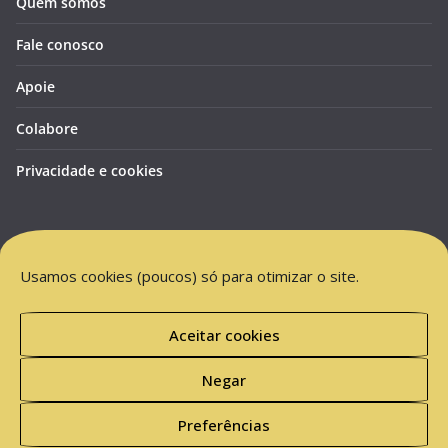
Quem somos
Fale conosco
Apoie
Colabore
Privacidade e cookies
Usamos cookies (poucos) só para otimizar o site.
Aceitar cookies
Negar
Copyright © 2026
Mundo Invisível.org
. Todos os direitos
reservados.
Preferências
Tema:
ColorMag
por ThemeGrill. Powered by
WordPress
.