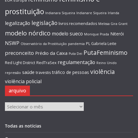
EUA
Europa
prostituição
Indianara Siqueira
Indianare Siqueira
Irlanda
legislação
legalização
livros recomendados
Melissa Gira Grant
modelo nórdico
modelo sueco
Niterói
Monique Prada
NSWP
PL Gabriela Leite
Observatório da Prostituição
pandemia
PutaFeminismo
preconceito
Prédio da Caixa
Puta Dei
regulamentação
Red Light District
RedTraSex
Reino Unido
violência
saúde
tráfico de pessoas
travestis
repressão
violência policial
arquivo
arquivo
Todas as notícias