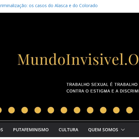
riminalização: os casos do Alasca e do Colorado
sa com um incel
etivo colombiano lança manifesto pela união da categoria
ernacional pelos Direitos da Prostituta
OS
PUTAFEMINISMO
CULTURA
QUEM SOMOS