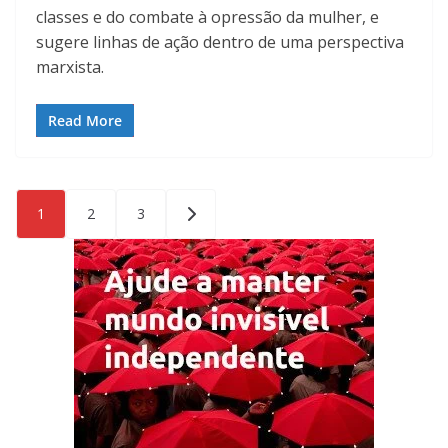
classes e do combate à opressão da mulher, e
sugere linhas de ação dentro de uma perspectiva
marxista.
Read More
Paginação
1
2
3
de
posts