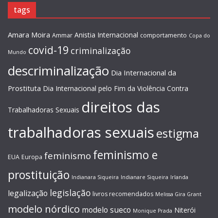
tags
Amara Moira
Anistia Internacional
Ammar
comportamento
Copa do
covid-19
criminalização
Mundo
descriminalização
Dia Internacional da
Prostituta
Dia Internacional pelo Fim da Violência Contra
direitos das
Trabalhadoras Sexuais
trabalhadoras sexuais
estigma
feminismo e
feminismo
EUA
Europa
prostituição
Indianara Siqueira
Indianare Siqueira
Irlanda
legislação
legalização
livros recomendados
Melissa Gira Grant
modelo nórdico
modelo sueco
Niterói
Monique Prada