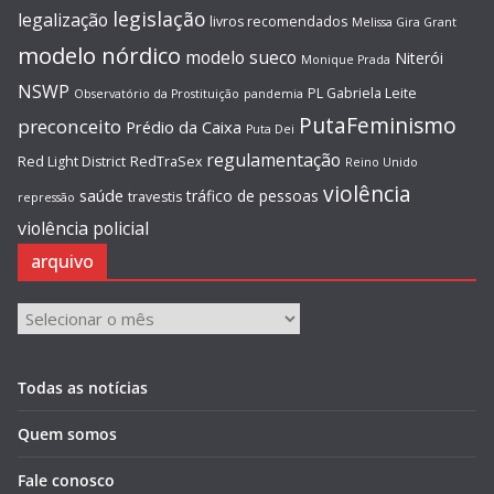
legislação
legalização
livros recomendados
Melissa Gira Grant
modelo nórdico
modelo sueco
Niterói
Monique Prada
NSWP
PL Gabriela Leite
Observatório da Prostituição
pandemia
PutaFeminismo
preconceito
Prédio da Caixa
Puta Dei
regulamentação
Red Light District
RedTraSex
Reino Unido
violência
saúde
tráfico de pessoas
travestis
repressão
violência policial
arquivo
arquivo
Todas as notícias
Quem somos
Fale conosco