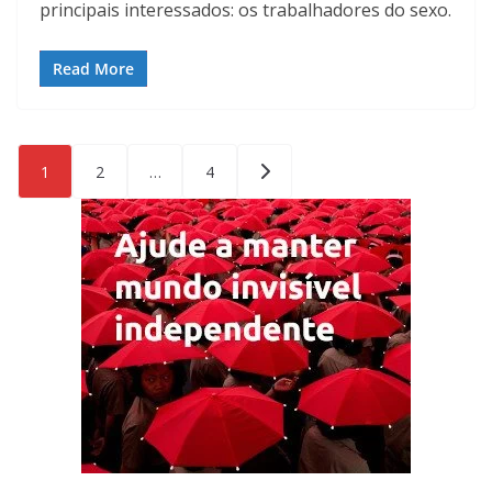
principais interessados: os trabalhadores do sexo.
Read More
Paginação
1
2
…
4
de
posts