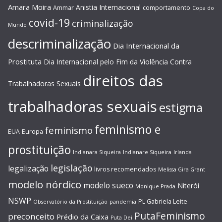
Amara Moira
Anistia Internacional
Ammar
comportamento
Copa do
covid-19
criminalização
Mundo
descriminalização
Dia Internacional da
Prostituta
Dia Internacional pelo Fim da Violência Contra
direitos das
Trabalhadoras Sexuais
trabalhadoras sexuais
estigma
feminismo e
feminismo
EUA
Europa
prostituição
Indianara Siqueira
Indianare Siqueira
Irlanda
legislação
legalização
livros recomendados
Melissa Gira Grant
modelo nórdico
modelo sueco
Niterói
Monique Prada
NSWP
PL Gabriela Leite
Observatório da Prostituição
pandemia
PutaFeminismo
preconceito
Prédio da Caixa
Puta Dei