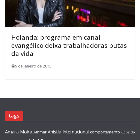
Holanda: programa em canal
evangélico deixa trabalhadoras putas
da vida
9 de janeiro de 2015
tags
Amara Moira
Anistia Internacional
Ammar
comportamento
Copa do