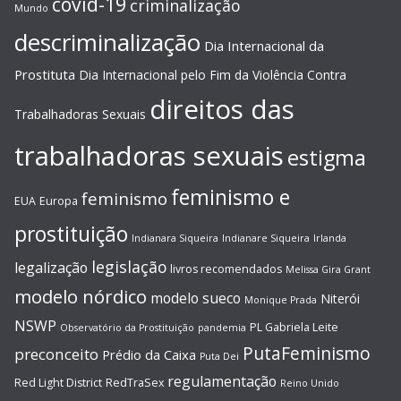
covid-19
criminalização
Mundo
descriminalização
Dia Internacional da
Prostituta
Dia Internacional pelo Fim da Violência Contra
direitos das
Trabalhadoras Sexuais
trabalhadoras sexuais
estigma
feminismo e
feminismo
EUA
Europa
prostituição
Indianara Siqueira
Indianare Siqueira
Irlanda
legislação
legalização
livros recomendados
Melissa Gira Grant
modelo nórdico
modelo sueco
Niterói
Monique Prada
NSWP
PL Gabriela Leite
Observatório da Prostituição
pandemia
PutaFeminismo
preconceito
Prédio da Caixa
Puta Dei
regulamentação
Red Light District
RedTraSex
Reino Unido