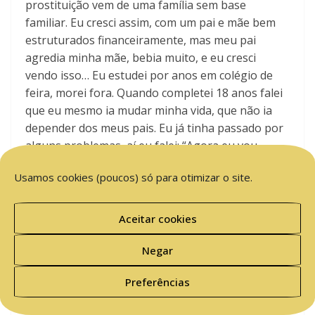
prostituição vem de uma família sem base
familiar. Eu cresci assim, com um pai e mãe bem
estruturados financeiramente, mas meu pai
agredia minha mãe, bebia muito, e eu cresci
vendo isso… Eu estudei por anos em colégio de
feira, morei fora. Quando completei 18 anos falei
que eu mesmo ia mudar minha vida, que não ia
depender dos meus pais. Eu já tinha passado por
alguns problemas, aí eu falei: “Agora eu vou
trabalhar, ganhar meu dinheiro e ter minha casa.”
Usamos cookies (poucos) só para otimizar o site.
Eu comecei a trabalhar. Depois de três anos
trabalhando comprei um terreno no qual estou
construindo duas casas. Fui fazendo minha vida,
Aceitar cookies
comecei a estudar de novo, fazer faculdade, mas
Negar
aí parei. E fui fazendo, tendo meus objetivos: meu
objetivo era trabalhar com prostituição até os 30
Preferências
anos.