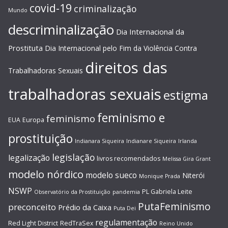
covid-19
criminalização
Mundo
descriminalização
Dia Internacional da
Prostituta
Dia Internacional pelo Fim da Violência Contra
direitos das
Trabalhadoras Sexuais
trabalhadoras sexuais
estigma
feminismo e
feminismo
EUA
Europa
prostituição
Indianara Siqueira
Indianare Siqueira
Irlanda
legislação
legalização
livros recomendados
Melissa Gira Grant
modelo nórdico
modelo sueco
Niterói
Monique Prada
NSWP
PL Gabriela Leite
Observatório da Prostituição
pandemia
PutaFeminismo
preconceito
Prédio da Caixa
Puta Dei
regulamentação
Red Light District
RedTraSex
Reino Unido