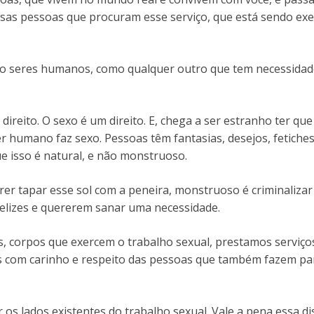
ssas pessoas que procuram esse serviço, que está sendo exe
ão seres humanos, como qualquer outro que tem necessidade
 direito. O sexo é um direito. E, chega a ser estranho ter qu
er humano faz sexo. Pessoas têm fantasias, desejos, fetiches
ue isso é natural, e não monstruoso.
er tapar esse sol com a peneira, monstruoso é criminaliza
felizes e quererem sanar uma necessidade.
, corpos que exercem o trabalho sexual, prestamos serviço
 com carinho e respeito das pessoas que também fazem pa
 os lados existentes do trabalho sexual. Vale a pena essa d