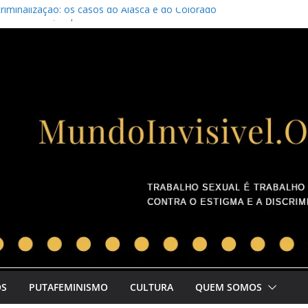
riminalização: os casos do Alasca e do Colorado
sa com um incel
etivo colombiano lança manifesto pela união da categoria
ernacional pelos Direitos da Prostituta
OS
PUTAFEMINISMO
CULTURA
QUEM SOMOS