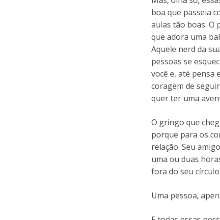
Mas, olha só, essa
boa que passeia c
aulas tão boas. O 
que adora uma bala
Aquele nerd da sua
pessoas se esquece
você e, até pensa
coragem de seguir
quer ter uma aven
O gringo que cheg
porque para os co
relação. Seu amigo
uma ou duas horas
fora do seu círcul
Uma pessoa, apena
E todas essas pes