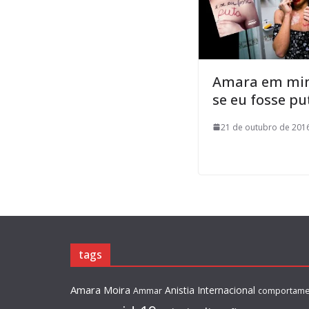
Amara em mim
se eu fosse pu
21 de outubro de 201
tags
Amara Moira
Anistia Internacional
Ammar
comportame