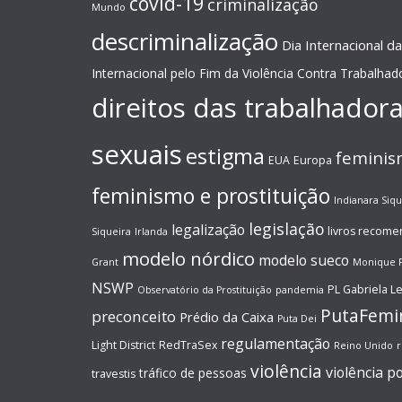
covid-19
criminalização
Mundo
descriminalização
Dia Internacional da
Internacional pelo Fim da Violência Contra Trabalhad
direitos das trabalhador
sexuais
estigma
femini
EUA
Europa
feminismo e prostituição
Indianara Siqu
legislação
legalização
livros recom
Siqueira
Irlanda
modelo nórdico
modelo sueco
Grant
Monique 
NSWP
PL Gabriela Le
Observatório da Prostituição
pandemia
PutaFemi
preconceito
Prédio da Caixa
Puta Dei
regulamentação
Light District
RedTraSex
Reino Unido
r
violência
violência po
tráfico de pessoas
travestis