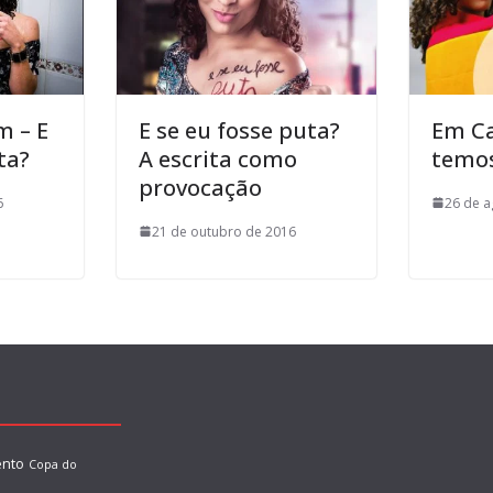
 – E
E se eu fosse puta?
Em C
ta?
A escrita como
temos
provocação
6
26 de a
21 de outubro de 2016
nto
Copa do