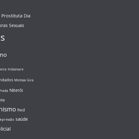
 Prostituta
Dia
oras Sexuais
as
smo
eira
Indianare
endados
Melissa Gira
Niterói
Prada
ite
nismo
Red
saúde
epressão
licial