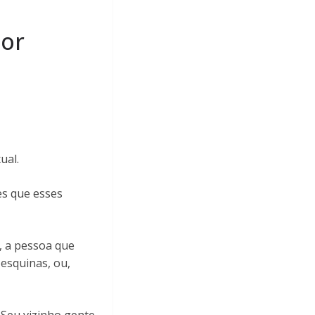
por
ual.
es que esses
, a pessoa que
 esquinas, ou,