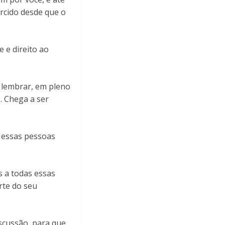
rcido desde que o
 e direito ao
e lembrar, em pleno
. Chega a ser
r essas pessoas
s a todas essas
rte do seu
iscussão, para que