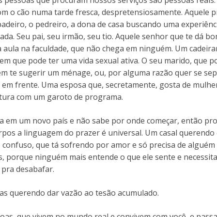
s pessoas que procuram nossos serviços são pessoas reais.
om o cão numa tarde fresca, despretensiosamente. Aquele p
padeiro, o pedreiro, a dona de casa buscando uma experiênc
da. Seu pai, seu irmão, seu tio. Aquele senhor que te dá b
 aula na faculdade, que não chega em ninguém. Um cadeirant
m que pode ter uma vida sexual ativa. O seu marido, que po
 em te sugerir um ménage, ou, por alguma razão quer se se
 em frente. Uma esposa que, secretamente, gosta de mulhe
tura com um garoto de programa.
a em um novo país e não sabe por onde começar, então proc
rpos a linguagem do prazer é universal. Um casal querendo
 confuso, que tá sofrendo por amor e só precisa de alguém 
, porque ninguém mais entende o que ele sente e necessit
o pra desabafar.
s querendo dar vazão ao tesão acumulado.
soas, que vivem no mundo real e convivem com você, e passa