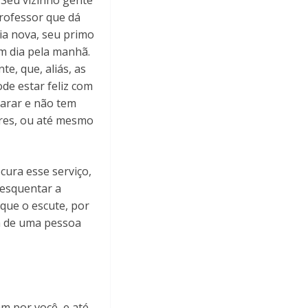
 Seu vizinho gente
rofessor que dá
ia nova, seu primo
om dia pela manhã.
e, que, aliás, as
de estar feliz com
parar e não tem
res, ou até mesmo
ura esse serviço,
 esquentar a
que o escute, por
a de uma pessoa
m por você, e até